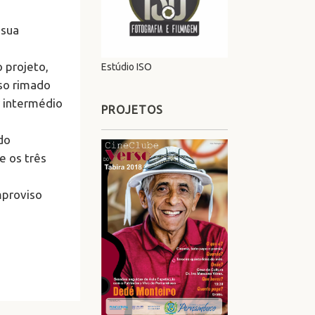
 sua
o projeto,
Estúdio ISO
iso rimado
r intermédio
PROJETOS
do
e os três
mproviso