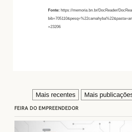
Fonte:
https://memoria.bn.br/DocReader/DocRea
bib=705110&pesq=%22carnahyba%22&pasta=an
=23206
Mais recentes
Mais publicaçõe
FEIRA DO EMPREENDEDOR