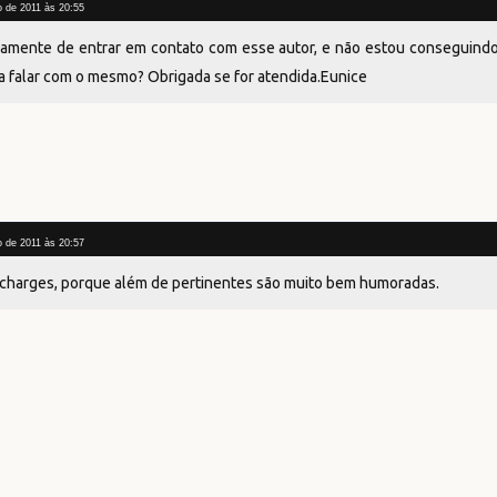
o de 2011 às 20:55
samente de entrar em contato com esse autor, e não estou conseguind
a falar com o mesmo? Obrigada se for atendida.Eunice
o de 2011 às 20:57
 charges, porque além de pertinentes são muito bem humoradas.