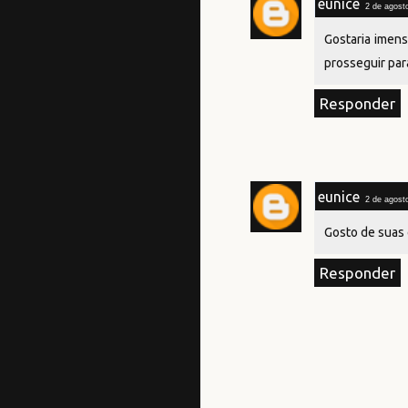
eunice
2 de agost
Gostaria imen
prosseguir par
Responder
eunice
2 de agost
Gosto de suas
Responder