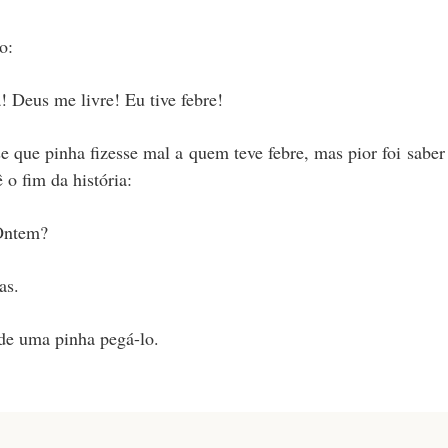
o:
 Deus me livre! Eu tive febre!
 que pinha fizesse mal a quem teve febre, mas pior foi saber
o fim da história:
Ontem?
as.
 de uma pinha pegá-lo.