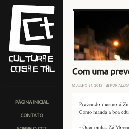
Com uma preve
JULHO 21, 2013
POR ALEX
PÁGINA INICIAL
Prevenido mesmo é Zé
Como manda a boa educ
CONTATO
- Quer pinha, Zé More
SOBRE O CCT