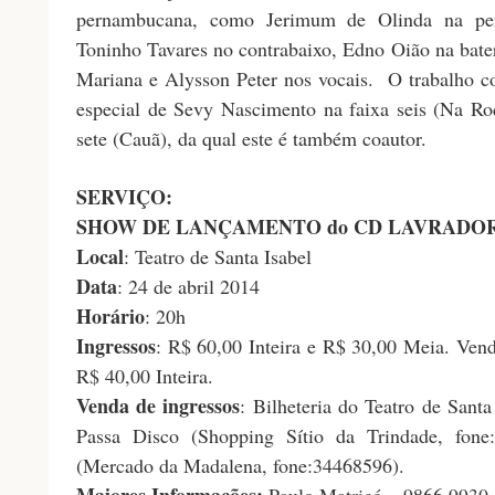
pernambucana, como Jerimum de Olinda na per
Toninho Tavares no contrabaixo, Edno Oião na bater
Mariana e Alysson Peter nos vocais.
O trabalho c
especial de Sevy Nascimento na faixa seis (Na Roç
sete (Cauã), da qual este é também coautor.
SERVIÇO:
SHOW DE LANÇAMENTO do CD LAVRADOR
Local
: Teatro de Santa Isabel
Data
: 24 de abril 2014
Horário
: 20h
Ingressos
: R$ 60,00 Inteira e R$ 30,00 Meia. Ven
R$ 40,00 Inteira.
Venda de ingressos
: Bilheteria do Teatro de Sant
Passa Disco (Shopping Sítio da Trindade, fone
(Mercado da Madalena, fone:34468596).
Maiores Informações:
Paulo Matricó – 9866 9930.