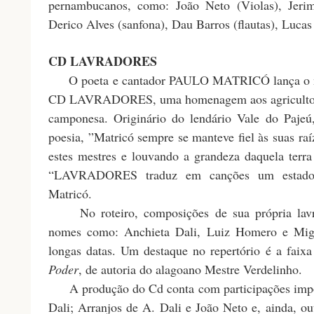
pernambucanos, como: João Neto (Violas), Jeri
Derico Alves (sanfona), Dau Barros (flautas), Lucas 
CD LAVRADORES
O poeta e cantador PAULO MATRICÓ lança o non
CD LAVRADORES, uma homenagem aos agricultores
camponesa. Originário do lendário Vale do Pajeú
poesia, ”Matricó sempre se manteve fiel às suas raí
estes mestres e louvando a grandeza daquela terra f
“LAVRADORES traduz em canções um estado de
Matricó.
No roteiro, composições de sua própria lavr
nomes como: Anchieta Dali, Luiz Homero e Migu
longas datas. Um destaque no repertório é a fai
Poder
, de autoria do alagoano Mestre Verdelinho.
A produção do Cd conta com participações impor
Dali; Arranjos de A. Dali e João Neto e, ainda, o