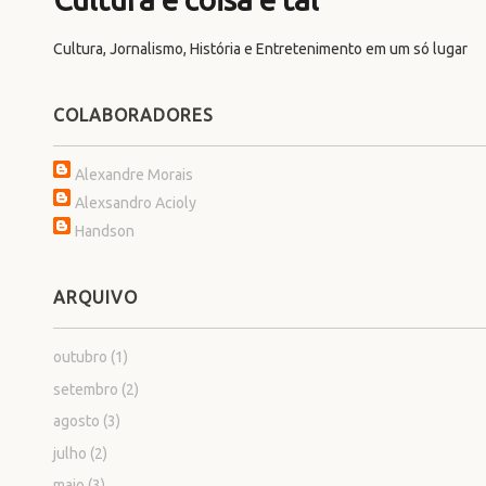
Cultura, Jornalismo, História e Entretenimento em um só lugar
COLABORADORES
Alexandre Morais
Alexsandro Acioly
Handson
ARQUIVO
outubro
(1)
setembro
(2)
agosto
(3)
julho
(2)
maio
(3)