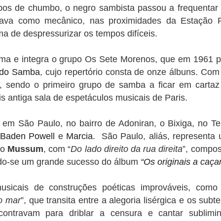
os de chumbo, o negro sambista passou a frequentar 
hava como mecânico, nas proximidades da Estação P
a de despressurizar os tempos difíceis.
a e integra o grupo Os Sete Morenos, que em 1961 p
s do Samba
, cujo repertório consta de onze álbuns. Com
, sendo o primeiro grupo de samba a ficar em cartaz
s antiga sala de espetáculos musicais de Paris.
em São Paulo, no bairro de Adoniran, o Bixiga, no Te
Baden Powell
e
Marcia
. São Paulo, aliás, representa 
do
Mussum
, com “
Do lado direito da rua direita
”, compos
ndo-se um grande sucesso do álbum
“Os originais a caç
icais de construções poéticas improváveis, como 
o mar
”, que transita entre a alegoria lisérgica e os subt
contravam para driblar a censura e cantar sublimi