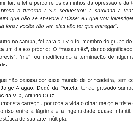
militar, a letra percorre os caminhos da opressão e da to
preso o tubarão / Siri sequestrou a sardinha / Ten
um que não se apavora / Disse: eu que vou investigar
á fora / Vocês vão ver, elas vão ter que entregar
”.
ro no samba, foi para a TV e foi membro do grupo de
a um dialeto próprio: O “mussunlês”, dando significado 
forevis”, “mé”, ou modificando a terminação de algum
ldis.
e não passou por esse mundo de brincadeira, tem c
,
Jorge Aragão
,
Dedé da Portela
, tendo gravado sam
os da Vila
,
Arlindo Cruz
.
rista carregou por toda a vida o olhar meigo e triste d
orriso entre a lágrima e a ingenuidade quase infantil
stética de sua arte múltipla.