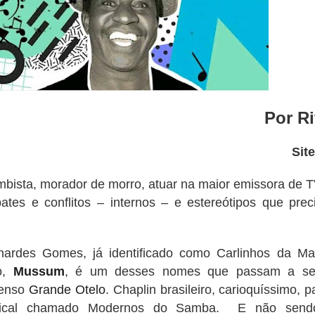
Por Ri
Sit
mbista, morador de morro, atuar na maior emissora de 
ates e conflitos – internos – e estereótipos que pre
ardes Gomes, já identificado como Carlinhos da Ma
o,
Mussum
, é um desses nomes que passam a ser
menso
Grande Otelo
. Chaplin brasileiro, carioquíssimo, p
usical chamado Modernos do Samba. E não send