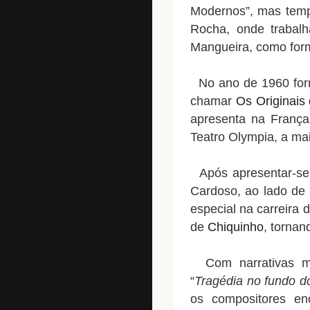
Modernos”, mas temp
Rocha, onde trabal
Mangueira, como form
No ano de 1960 form
chamar
Os Originai
apresenta na França
Teatro Olympia, a mai
Após apresentar-se 
Cardoso, ao lado de
especial na carreira 
de
Chiquinho
, torna
Com narrativas mus
“
Tragédia no fundo d
os compositores en