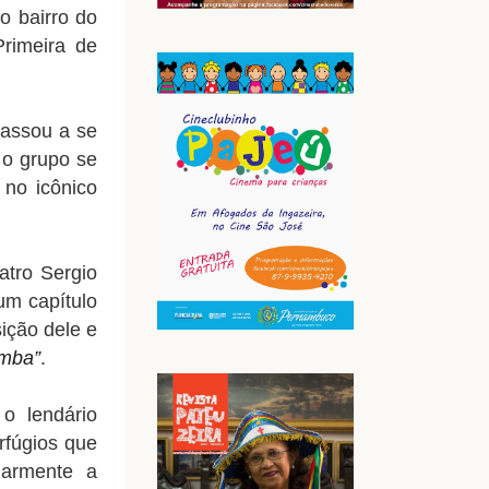
o bairro do
rimeira de
assou a se
 o grupo se
 no icônico
atro Sergio
um capítulo
ição dele e
amba”
.
o lendário
erfúgios que
narmente a