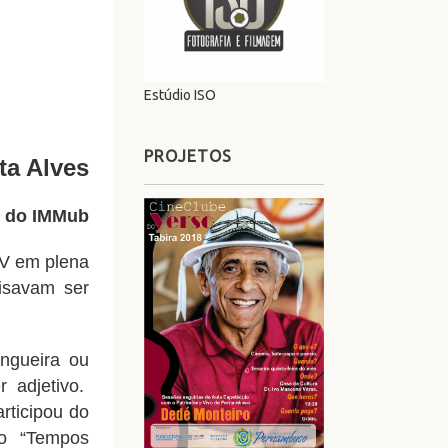
Estúdio ISO
PROJETOS
ta Alves
e do IMMub
TV em plena
cisavam ser
ngueira ou
 adjetivo.
articipou do
o “Tempos