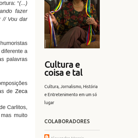
rtura: “
(...)
tando fazer
 // Vou dar
 humoristas
diferente a
as palavras
Cultura e
coisa e tal
omposições
Cultura, Jornalismo, História
bas de
Zeca
e Entretenimento em um só
lugar
e Carlitos,
, mas muito
COLABORADORES