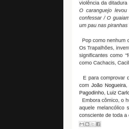
violência da ditadura 
O caranguejo levou 
confessar / O guaiam
um pau nas piranhas l
Pop como nenhum out
Os Trapalhões, invent
significantes como “
como Cachacis, Caci
E para comprovar qu
com
João Nogueira
Pagodinho
,
Luiz Carl
Embora cômico, o humo
aquele melancólico s
consciente de toda a e