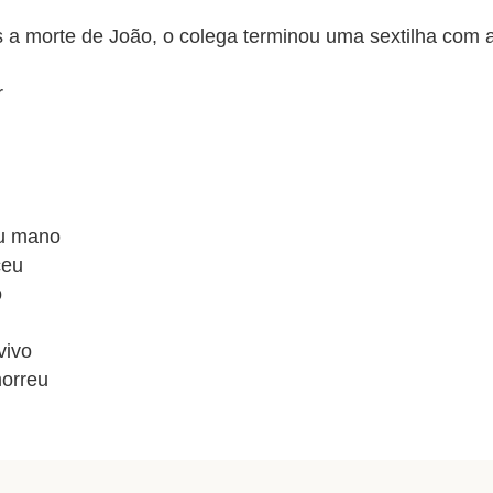
 morte de João, o colega terminou uma sextilha com a
r
eu mano
ceu
o
 vivo
morreu