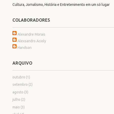
Cultura, Jornalismo, História e Entretenimento em um só lugar
COLABORADORES
Alexandre Morais
Alexsandro Acioly
Handson
ARQUIVO
outubro
(1)
setembro
(2)
agosto
(3)
julho
(2)
maio
(3)