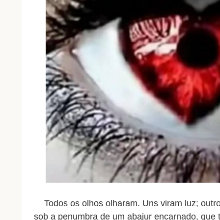
Todos‭ ‬os‭ ‬olhos‭ ‬olharam.‭ ‬Uns‭ ‬viram‭ ‬luz;‭ ‬outr
‬sob‭ ‬a penumbra de um abajur encarnado, que 