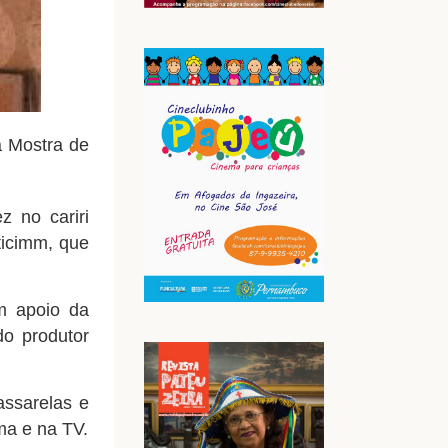
a Mostra de
 no cariri
ticimm, que
m apoio da
do produtor
ssarelas e
ma e na TV.