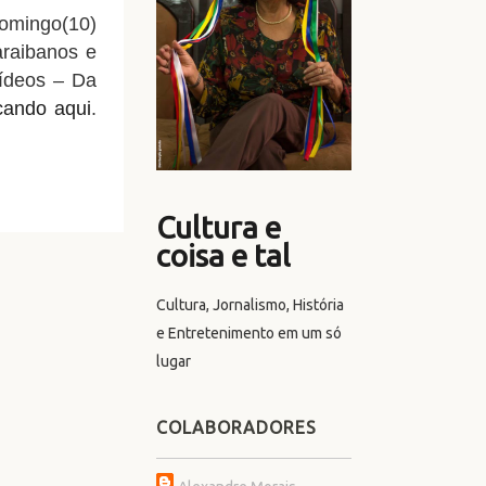
domingo(10)
araibanos e
vídeos – Da
icando aqui
.
Cultura e
coisa e tal
Cultura, Jornalismo, História
e Entretenimento em um só
lugar
COLABORADORES