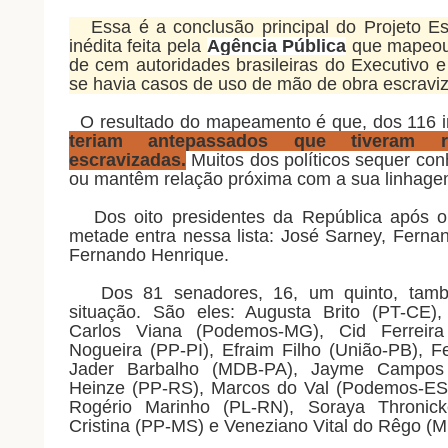
Essa é a conclusão principal do Projeto Esc
inédita feita pela
Agência Pública
que mapeou
de cem autoridades brasileiras do Executivo e L
se havia casos de uso de mão de obra escravi
O resultado do mapeamento é que, dos 116 i
teriam antepassados que tiveram 
escravizadas.
Muitos dos políticos sequer co
ou mantêm relação próxima com a sua linhage
Dos oito presidentes da República após o 
metade entra nessa lista: José Sarney, Fernan
Fernando Henrique.
Dos 81 senadores, 16, um quinto, tam
situação. São eles: Augusta Brito (PT-CE),
Carlos Viana (Podemos-MG), Cid Ferreir
Nogueira (PP-PI), Efraim Filho (União-PB), 
Jader Barbalho (MDB-PA), Jayme Campos 
Heinze (PP-RS), Marcos do Val (Podemos-ES)
Rogério Marinho (PL-RN), Soraya Thronic
Cristina (PP-MS) e Veneziano Vital do Rêgo (