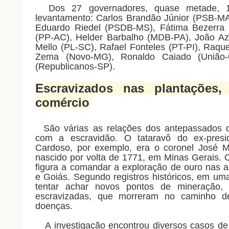
Dos 27 governadores, quase metade, 1
levantamento: Carlos Brandão Júnior (PSB-MA
Eduardo Riedel (PSDB-MS), Fátima Bezerra 
(PP-AC), Helder Barbalho (MDB-PA), João Az
Mello (PL-SC), Rafael Fonteles (PT-PI), Raq
Zema (Novo-MG), Ronaldo Caiado (União-G
(Republicanos-SP).
Escravizados nas plantações
comércio
São várias as relações dos antepassados da
com a escravidão. O tataravô do ex-presi
Cardoso, por exemplo, era o coronel José Ma
nascido por volta de 1771, em Minas Gerais. O
figura a comandar a exploração de ouro nas a
e Goiás. Segundo registros históricos, em u
tentar achar novos pontos de mineração, 
escravizadas, que morreram no caminho de
doenças.
A investigação encontrou diversos casos de 