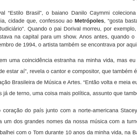
 “Estilo Brasil”, o baiano Danilo Caymmi colecion
lia, cidade que, confessou ao
Metrópoles
, “gosta bast
udiciário”. Quando o pai Dorival morreu, por exemplo
stava na capital para um show. Anos antes, quando 
embro de 1994, o artista também se encontrava por aqui
tem uma coincidência estranha na minha vida, mas e
de estar aí”, revela o cantor e compositor, que também 
ção Brasileira de Música e Artes. “Então volta e meia e
s já de terno, uma coisa mais política, assunto que tam
 coração do país junto com a norte-americana Stace
a um dos grandes nomes da nossa música com a tur
abalhei com o Tom durante 10 anos da minha vida, na 