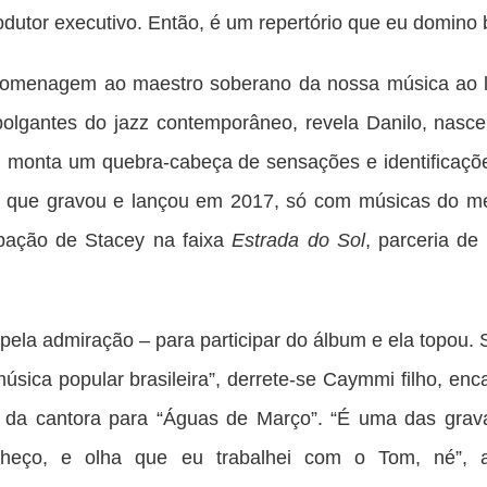
dutor executivo. Então, é um repertório que eu domino 
homenagem ao maestro soberano da nossa música ao 
lgantes do jazz contemporâneo, revela Danilo, nasc
 monta um quebra-cabeça de sensações e identificaçõ
sco que gravou e lançou em 2017, só com músicas do m
ipação de Stacey na faixa
Estrada do Sol
, parceria d
ela admiração – para participar do álbum e ela topou. S
ica popular brasileira”, derrete-se Caymmi filho, en
 da cantora para “Águas de Março”. “É uma das grav
heço, e olha que eu trabalhei com o Tom, né”, 