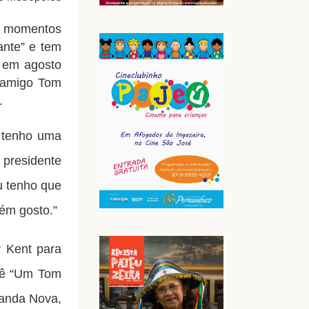
a momentos
ante” e tem
, em agosto
o amigo Tom
.
u tenho uma
é presidente
u tenho que
bém gosto.”
y Kent para
nê “Um Tom
Banda Nova,