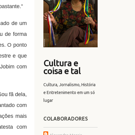
bastante.”
lado de um
eu de forma
es. O ponto
estre e que
Cultura e
e Jobim com
coisa e tal
Cultura, Jornalismo, História
e Entretenimento em um só
ou fã dela,
lugar
cantado com
ações mais
COLABORADORES
atesta com