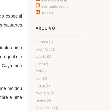
Alexandre Morais
Alexsandro Acioly
Handson
do especial
s baluartes
ARQUIVO
outubro
(1)
diante como
setembro
(2)
no qual ele
agosto
(3)
julho
(2)
m Caymmi é
maio
(3)
abril
(4)
março
(2)
e me moldou
fevereiro
(4)
empre é uma
janeiro
(4)
dezembro
(13)