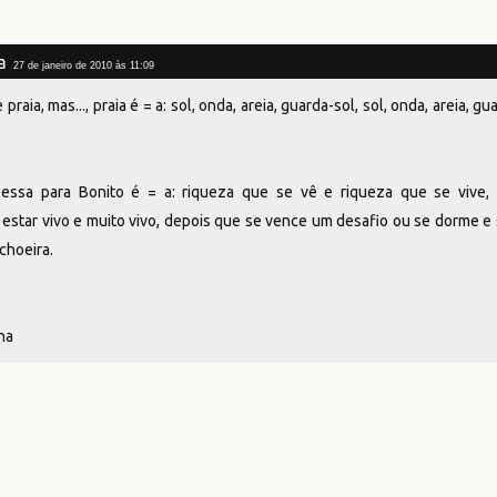
a
27 de janeiro de 2010 às 11:09
raia, mas..., praia é = a: sol, onda, areia, guarda-sol, sol, onda, areia, gua
essa para Bonito é = a: riqueza que se vê e riqueza que se vive,
estar vivo e muito vivo, depois que se vence um desafio ou se dorme e
choeira.
ína