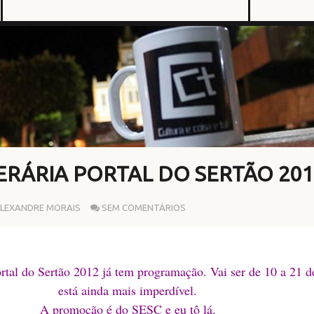
ERÁRIA PORTAL DO SERTÃO 201
LEXANDRE MORAIS
SEM COMENTÁRIOS
ortal do Sertão 2012 já tem programação. Vai ser de 10 a 21 d
está ainda mais imperdível.
A promoção é do SESC e eu tô lá.