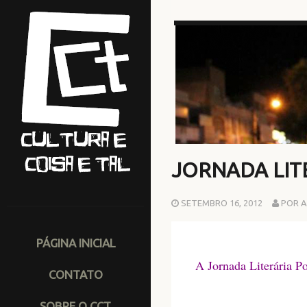
JORNADA LIT
SETEMBRO 16, 2012
POR A
PÁGINA INICIAL
A Jornada Literária P
CONTATO
SOBRE O CCT