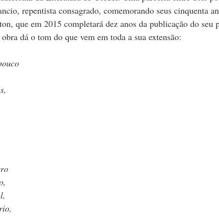
ncio, repentista consagrado, comemorando seus cinquenta an
rton, que em 2015 completará dez anos da publicação do seu 
a obra dá o tom do que vem em toda a sua extensão:
pouco
s,
vro
o,
l,
rio,