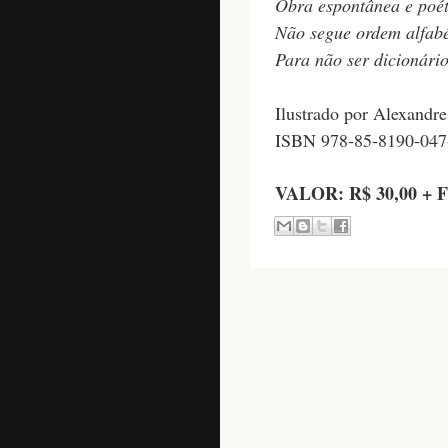
Obra espontânea e poét
Não segue ordem alfabé
Para não ser dicionário
Ilustrado por Alexandre
ISBN 978-85-8190-047
VALOR: R$ 30,00 + F