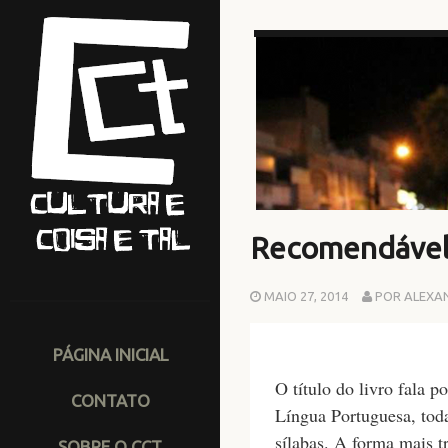
Recomendáve
MAIO 27, 2014
POR ALEXA
PÁGINA INICIAL
O título do livro fala 
CONTATO
Língua Portuguesa, toda
sílabas. A forma mais t
SOBRE O CCT