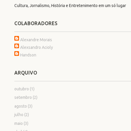
Cultura, Jornalismo, História e Entretenimento em um só lugar
COLABORADORES
Alexandre Morais
Alexsandro Acioly
Handson
ARQUIVO
outubro
(1)
setembro
(2)
agosto
(3)
julho
(2)
maio
(3)