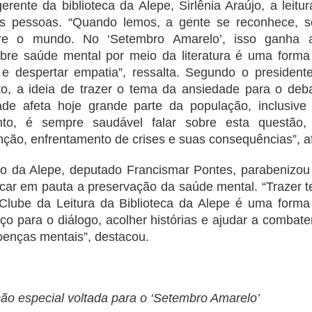
nte da biblioteca da Alepe, Sirlênia Araújo, a leitu
s pessoas. “Quando lemos, a gente se reconhece, s
re o mundo. No ‘Setembro Amarelo’, isso ganha 
obre saúde mental por meio da literatura é uma forma
e despertar empatia”, ressalta.
Segundo o presidente
to, a ideia de trazer o tema da ansiedade para o deb
ade afeta hoje grande parte da população, inclusive
anto, é sempre saudável falar sobre esta questão,
ção, enfrentamento de crises e suas consequências”, a
o da Alepe, deputado Francismar Pontes, parabenizou a
locar em pauta a preservação da saúde mental. “Trazer
Clube da Leitura da Biblioteca da Alepe é uma forma
ço para o diálogo, acolher histórias e ajudar a combate
oenças mentais”, destacou.
ção especial voltada para o ‘Setembro Amarelo’