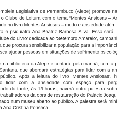
embleia Legislativa de Pernambuco (Alepe) promove na 
, o Clube de Leitura com o tema “Mentes Ansiosas – A
ado no livro Mentes Ansiosas – medo e ansiedade além d
ora e psiquiatra Ana Beatriz Barbosa Silva.
Essa será 
‘Clube do Livro’ dedicada ao ‘Setembro Amarelo’, campan
a que procura sensibilizar a população para a importânc
sca ajudar pessoas em situações de sofrimento psicoló
na biblioteca da Alepe e contará, pela manhã, com a p
 Santana, que abordará estratégias para lidar com a a
público. Após a leitura do livro ‘Mentes Ansiosas’,
mo lidar com a ansiedade com espaço para perg
íodo da tarde, às 13 horas, haverá outra palestra so
 trabalhadores da obra de restauração do Palácio Joaq
rmado num museu aberto ao público. A palestra será mini
a Ana Cristina Fonseca.