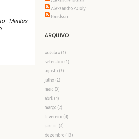
Alexandre Morais
Alexsandro Acioly
Handson
ro ‘Mentes
a
ARQUIVO
outubro
(1)
setembro
(2)
agosto
(3)
julho
(2)
maio
(3)
abril
(4)
março
(2)
fevereiro
(4)
janeiro
(4)
dezembro
(13)