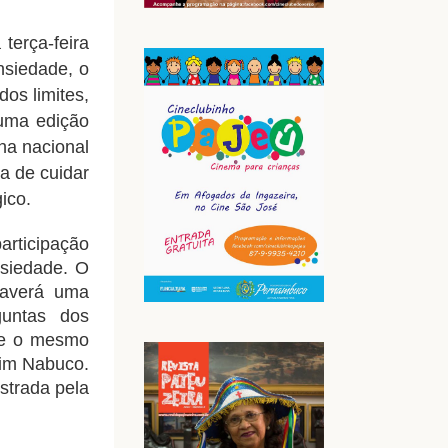
terça-feira
nsiedade, o
os limites,
uma edição
ha nacional
ia de cuidar
gico.
articipação
nsiedade. O
 haverá uma
untas dos
bre o mesmo
uim Nabuco.
strada pela