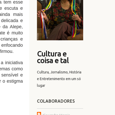
ra tem esse
e escuta e
ainda mais
 delicada e
 da Alepe,
ate é muito
 crianças e
 enfocando
firmou.
Cultura e
coisa e tal
 iniciativa
 temas como
Cultura, Jornalismo, História
 sensível e
e Entretenimento em um só
r o estigma
lugar
COLABORADORES